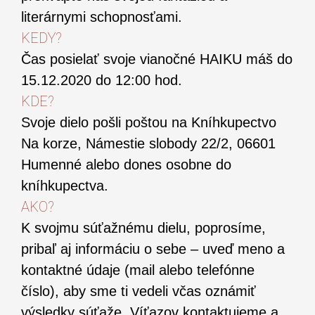
literárnymi schopnosťami.
KEDY?
Čas posielať svoje vianočné HAIKU máš do
15.12.2020 do 12:00 hod.
KDE?
Svoje dielo pošli poštou na Kníhkupectvo
Na korze, Námestie slobody 22/2, 06601
Humenné alebo dones osobne do
kníhkupectva.
AKO?
K svojmu súťažnému dielu, poprosíme,
pribaľ aj informáciu o sebe – uveď meno a
kontaktné údaje (mail alebo telefónne
číslo), aby sme ti vedeli včas oznámiť
výsledky súťaže. Víťazov kontaktujeme a