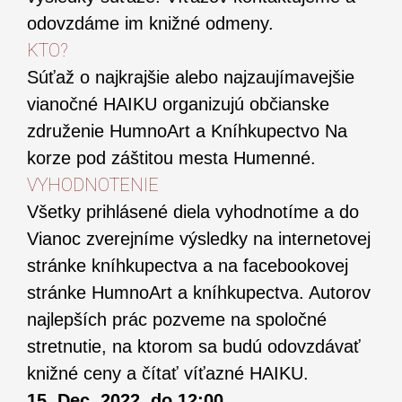
odovzdáme im knižné odmeny.
KTO?
Súťaž o najkrajšie alebo najzaujímavejšie
vianočné HAIKU organizujú občianske
združenie HumnoArt a Kníhkupectvo Na
korze pod záštitou mesta Humenné.
VYHODNOTENIE
Všetky prihlásené diela vyhodnotíme a do
Vianoc zverejníme výsledky na internetovej
stránke kníhkupectva a na facebookovej
stránke HumnoArt a kníhkupectva. Autorov
najlepších prác pozveme na spoločné
stretnutie, na ktorom sa budú odovzdávať
knižné ceny a čítať víťazné HAIKU.
15. Dec. 2022, do 12:00