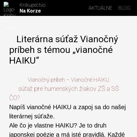
Kníkupectvo
AKTUÁLNE
BLOG
Na Korze
Literárna súťaž Vianočný
príbeh s témou „vianočné
HAIKU“
Vianočný príbeh – Vianočné HAIKU
súťaž pre humenských žiakov ZŠ a SŠ
ČO?
Napíš vianočné HAIKU a zapoj sa do našej
literárnej súťaže.
Ale čo je vlastne HAIKU? Je to druh
japonskej poézie a má isté pravidlá. Každé