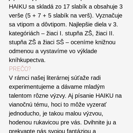
HAIKU sa skladá zo 17 slabík a obsahuje 3
verše (5 + 7 + 5 slabík na verš). Vyznačuje
sa vtipom a dôvtipom. Najlepšie diela v 3.
kategóriách – žiaci I. stupňa ZŠ, žiaci II.
stupňa ZŠ a žiaci SŠ – oceníme knižnou
odmenou a vystavíme vo výklade
kníhkupectva.
PREČO?
V rámci našej literárnej súťaže radi
experimentujeme a dávame mladým
talentom rôzne výzvy. Aj písanie HAIKU na
vianočnú tému, hoci to môže vyzerať
jednoducho, je takou malou výzvou,
hodenou rukavicou pre vás. Dvihnite ju a
prekvapte nás svojou fantáziou a